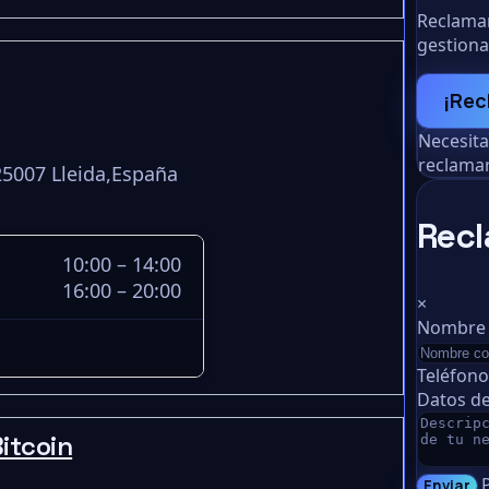
Reclamar
gestiona
¡Rec
Necesit
reclamar
25007 Lleida,España
Recl
10:00 – 14:00
16:00 – 20:00
×
Nombre
Teléfon
Datos de
itcoin
Enviar