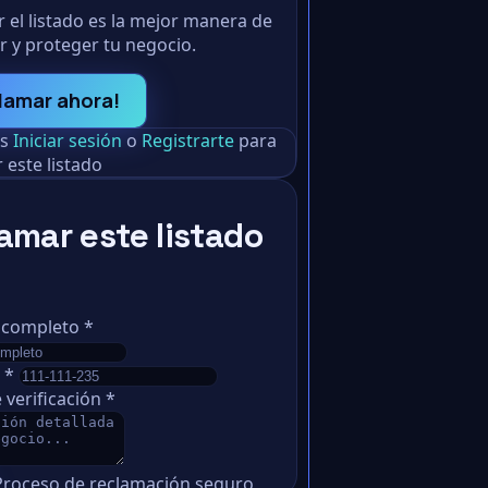
 el listado es la mejor manera de
r y proteger tu negocio.
lamar ahora!
as
Iniciar sesión
o
Registrarte
para
 este listado
amar este listado
 completo
*
o
*
 verificación
*
Proceso de reclamación seguro