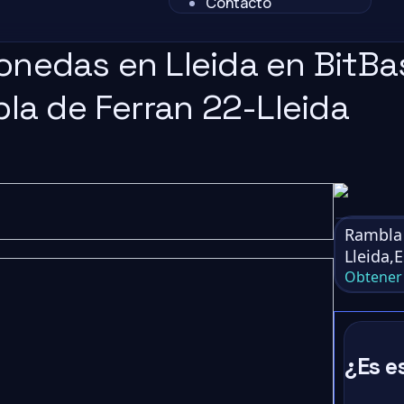
Contacto
onedas en Lleida en BitBas
bla de Ferran 22-Lleida
Rambla 
Lleida,
Obtener 
¿Es e