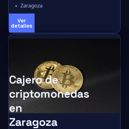
Zaragoza
Ver
detalles
Cajero de
criptomonedas
en
Zaragoza