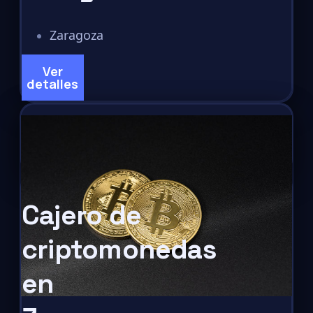
Zaragoza
Ver
detalles
Cajero de
criptomonedas
en