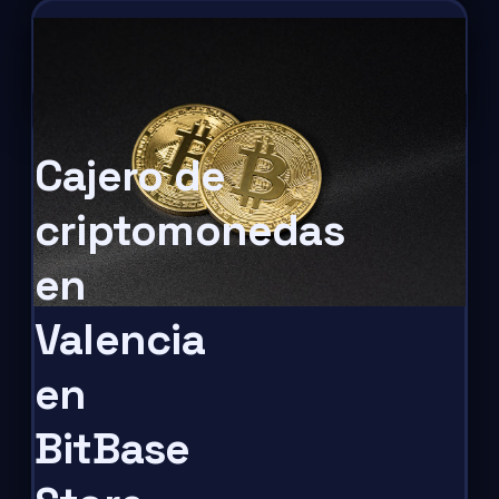
Cajero de
criptomonedas
en
Valencia
en
BitBase