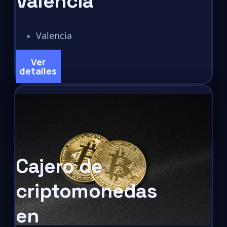
Valencia
Valencia
Ver
detalles
Cajero de
criptomonedas
en