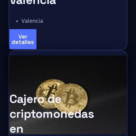
Valencia
Ver
detalles
Cajero de
criptomonedas
en