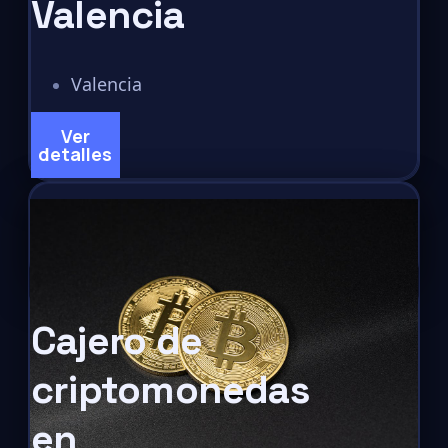
Valencia
Valencia
Ver
detalles
Cajero de
criptomonedas
en