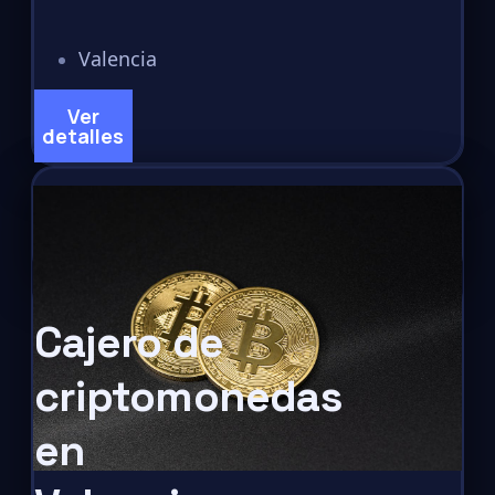
Valencia
Ver
detalles
Cajero de
criptomonedas
en