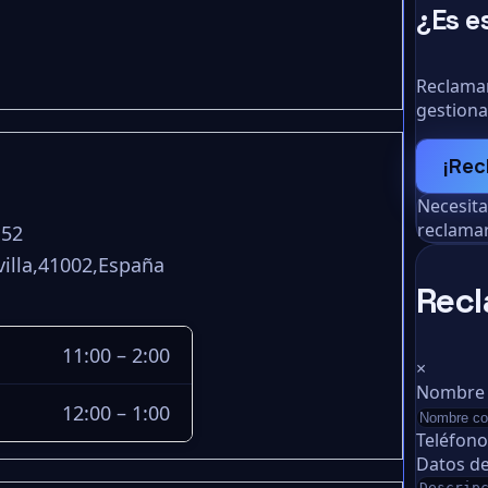
¿Es e
Reclamar
gestiona
¡Rec
Necesit
reclamar
152
evilla,41002,España
Recl
11:00 – 2:00
×
Nombre
12:00 – 1:00
Teléfon
Datos de