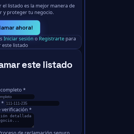
 el listado es la mejor manera de
r y proteger tu negocio.
lamar ahora!
as
Iniciar sesión
o
Registrarte
para
 este listado
amar este listado
 completo
*
o
*
 verificación
*
Proceso de reclamación seguro