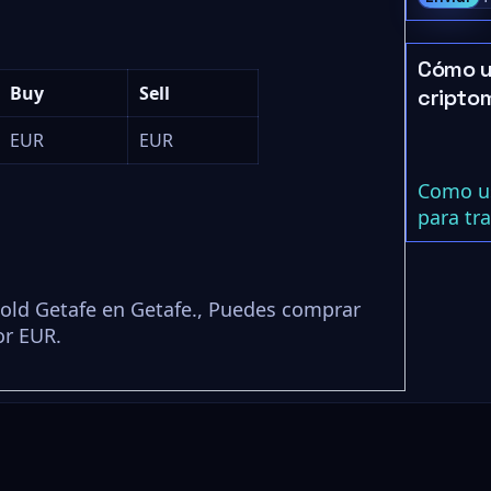
Cómo u
Buy
Sell
cripto
EUR
EUR
Como us
para tr
old Getafe en Getafe., Puedes comprar
or EUR.