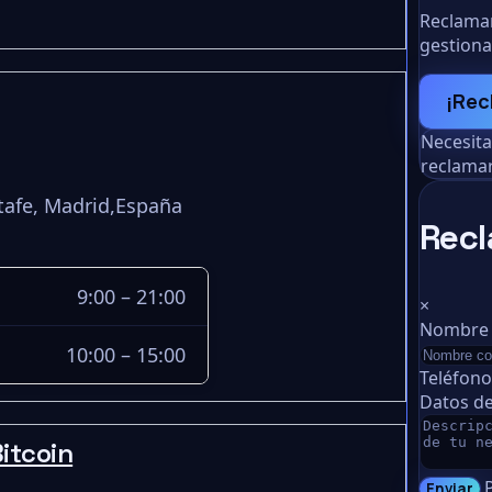
Reclamar
gestiona
¡Rec
Necesit
reclamar
tafe, Madrid,España
Recl
9:00 – 21:00
×
Nombre
10:00 – 15:00
Teléfon
Datos de
itcoin
Enviar