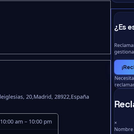
¿Es e
Reclamar
gestiona
¡Rec
Necesit
reclamar
deiglesias, 20,Madrid, 28922,España
Recl
10:00 am – 10:00 pm
×
Nombre