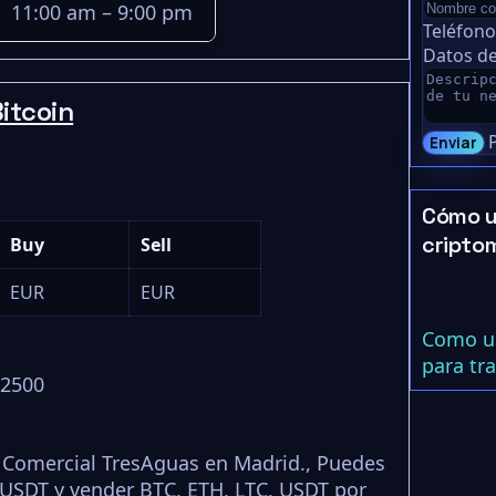
11:00 am – 9:00 pm
Teléfon
Datos de
itcoin
Enviar
Cómo u
cripto
Buy
Sell
EUR
EUR
Como us
para tr
 2500
 Comercial TresAguas en Madrid., Puedes
USDT y vender BTC, ETH, LTC, USDT por