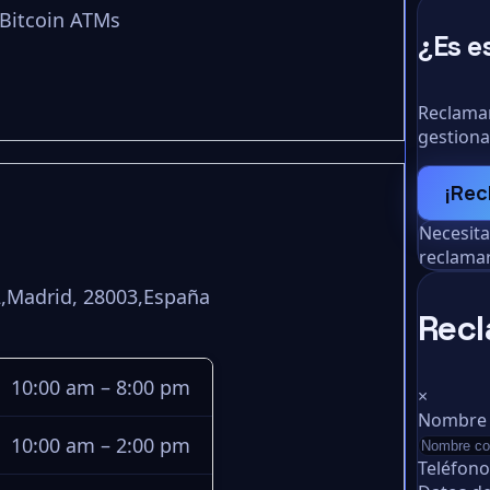
 Bitcoin ATMs
¿Es e
Reclamar
gestiona
¡Rec
Necesit
reclamar
2,Madrid, 28003,España
Recl
10:00 am – 8:00 pm
×
Nombre
10:00 am – 2:00 pm
Teléfon