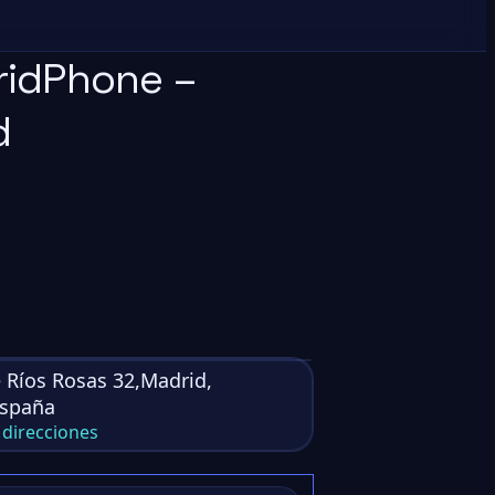
ridPhone –
d
e Ríos Rosas 32,Madrid,
España
direcciones