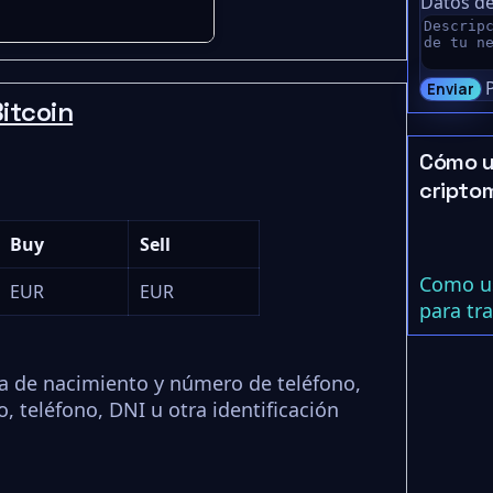
Datos de
Enviar
itcoin
Cómo u
cripto
Buy
Sell
Como us
EUR
EUR
para tr
a de nacimiento y número de teléfono,
 teléfono, DNI u otra identificación