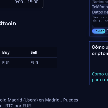
9:00 – 15:00
Teléfon
Datos de
itcoin
Enviar
Cómo u
Buy
Sell
cripto
EUR
EUR
Como us
para tr
old Madrid (Usera) en Madrid., Puedes
er BTC por EUR.