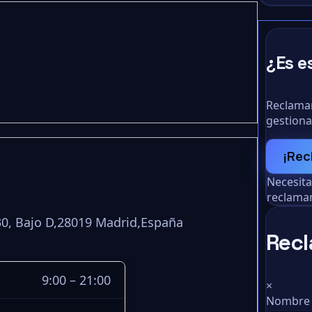
¿Es e
Reclamar
gestiona
¡Rec
Necesit
reclamar
30, Bajo D,28019 Madrid,España
Recl
9:00 – 21:00
×
Nombre