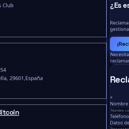
¿Es e
s Club
Reclamar
gestiona
¡Rec
Necesit
reclamar
954
Recl
lla, 29601,España
×
Nombre
itcoin
Teléfon
Datos de