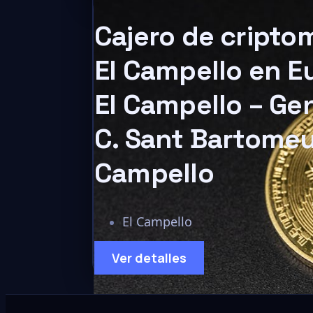
Cajero de cript
El Campello en 
El Campello – Ge
C. Sant Bartomeu
Campello
El Campello
Ver detalles