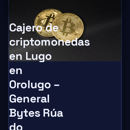
Cajero de
criptomonedas
en Lugo
en
Orolugo –
General
Bytes Rúa
do