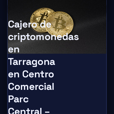
Cajero de
criptomonedas
en
Tarragona
en Centro
Comercial
Parc
Central –