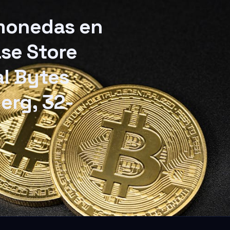
omonedas en
ase Store
al Bytes
erg, 32-