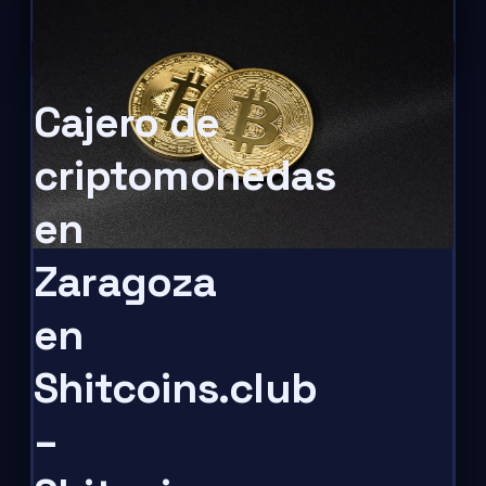
Cajero de
criptomonedas
en
Zaragoza
en
Shitcoins.club
–